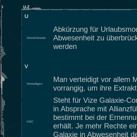
U-Z
U
Abkürzung für Urlaubsmod
Abwesenheit zu überbrück
Umod/Umode
werden
V
Man verteidigt vor allem M
Verteidigen
vorrangig, um ihre Extrak
Steht für Vize Galaxie-
in Absprache mit Allianzf
bestimmt bei der Ernenn
VGC
erhält. Je mehr Rechte ei
Galaxie in Abwesenheit d